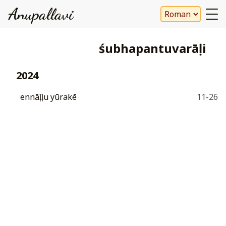
Anupallavi
śubhapantuvarāḷi
2024
ennāḷḷu yūrakē
11-26