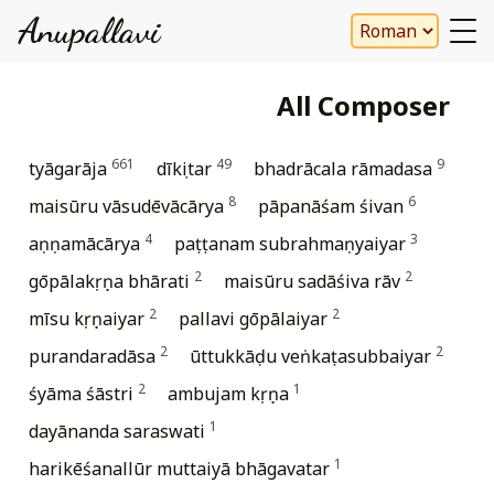
Anupallavi
All Composer
661
49
9
tyāgarāja
dīkṣitar
bhadrācala rāmadasa
8
6
maisūru vāsudēvācārya
pāpanāśam śivan
4
3
aṇṇamācārya
paṭṭanam subrahmaṇyaiyar
2
2
gōpālakṛṣṇa bhārati
maisūru sadāśiva rāv
2
2
mīsu kṛṣṇaiyar
pallavi gōpālaiyar
2
2
purandaradāsa
ūttukkāḍu veṅkaṭasubbaiyar
2
1
śyāma śāstri
ambujam kṛṣṇa
1
dayānanda saraswati
1
harikēśanallūr muttaiyā bhāgavatar