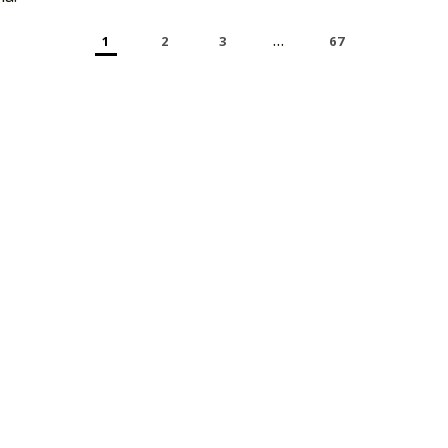
…
1
2
3
67