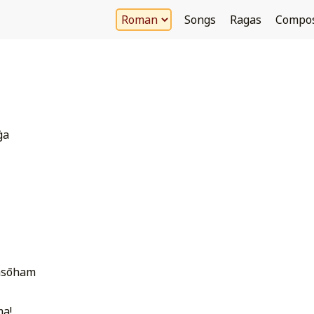
Songs
Ragas
Compo
ga
āsōham
ma!