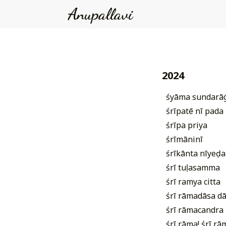
Anupallavi
2024
śyāma sundarāṅ
śrīpatē nī pada
śrīpa priya
śrīmāninī
śrīkānta nīyeḍa
śrī tuḷasamma
śrī ramya citta
śrī rāmadāsa d
śrī rāmacandra
śrī rāma! śrī rā