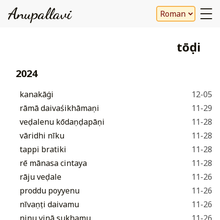
Anupallavi
tōḍi
2024
kanakāṅgi
12-05
rāmā daivaśikhāmaṇi
11-29
veḍalenu kōdaṇḍapāṇi
11-28
vāridhi nīku
11-28
tappi bratiki
11-28
rē mānasa cintaya
11-28
rāju veḍale
11-26
proddu poyyenu
11-26
nīvaṇṭi daivamu
11-26
ninu vinā sukhamu
11-26